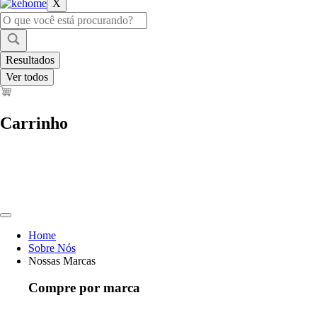
X
Pesquisar
...
Resultados
Ver todos
Carrinho
Home
Sobre Nós
Nossas Marcas
Compre por marca