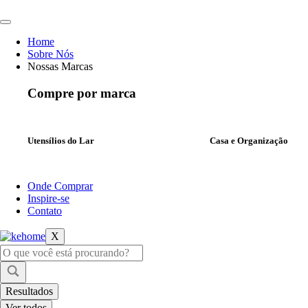
Ir
para
o
Home
conteúdo
Sobre Nós
Nossas Marcas
Compre por marca
Utensílios do Lar
Casa e Organização
Onde Comprar
Inspire-se
Contato
X
Pesquisar
...
Resultados
Ver todos