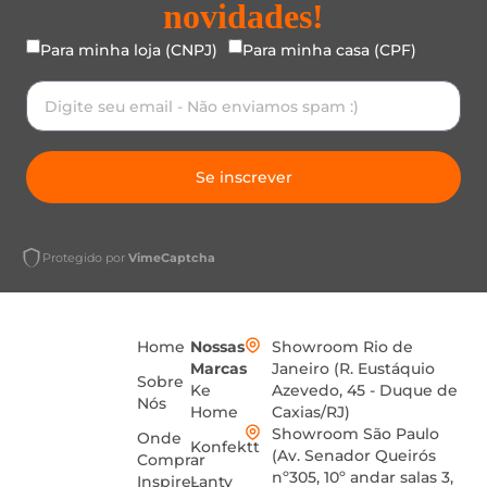
novidades!
Para minha loja (CNPJ)
Para minha casa (CPF)
Se inscrever
Protegido por
VimeCaptcha
Home
Nossas
Showroom Rio de
Marcas
Janeiro (R. Eustáquio
Sobre
Ke
Azevedo, 45 - Duque de
Nós
Home
Caxias/RJ)
Showroom São Paulo
Onde
Konfektt
(Av. Senador Queirós
Comprar
nº305, 10º andar salas 3,
Inspire-
Lanty