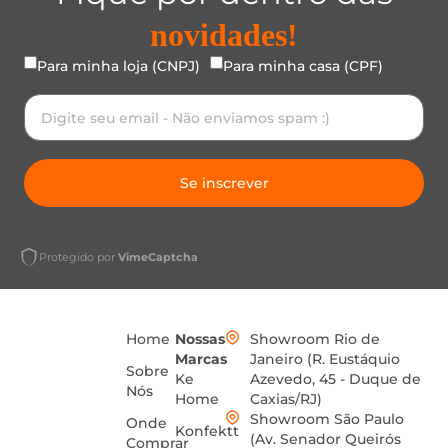
novidades!
Para minha loja (CNPJ)
Para minha casa (CPF)
Se inscrever
Protegido por
VimeCaptcha
Home
Nossas
Showroom Rio de
Marcas
Janeiro (R. Eustáquio
Sobre
Ke
Azevedo, 45 - Duque de
Nós
Home
Caxias/RJ)
Showroom São Paulo
Onde
Konfektt
(Av. Senador Queirós
Comprar