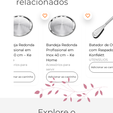
relacionados
donda
Bandeja Redonda
Batedor de Ovos
Mini
 em
Profissional em
com Raspador –
Kon
 Ke
Inox 40 cm – Ke
Konfektt
UTE
Home
UTENSÍLIOS
Adi
a
Acessórios para
Adicionar ao carrinho
servir
rrinho
Adicionar ao carrinho
Explore o