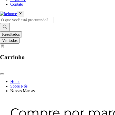
Contato
X
Pesquisar
...
Resultados
Ver todos
Carrinho
Home
Sobre Nós
Nossas Marcas
Compre por mar