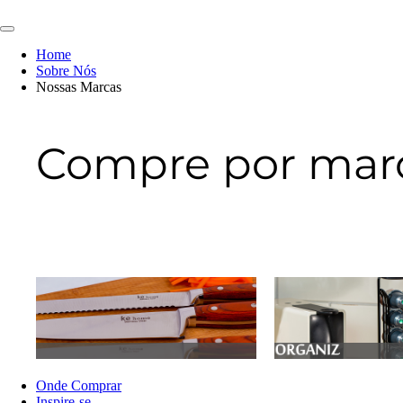
Ir
para
o
Home
conteúdo
Sobre Nós
Nossas Marcas
Compre por mar
Utensílios do Lar
Casa e Org
Onde Comprar
Inspire-se