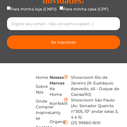
novidades!
Para minha loja (CNPJ)
Para minha casa (CPF)
Se inscrever
Home
Nossas
Showroom Rio de
Marcas
Janeiro (R. Eustáquio
Sobre
Ke
Azevedo, 45 - Duque de
Nós
Home
Caxias/RJ)
Showroom São Paulo
Onde
Konfektt
(Av. Senador Queirós
Comprar
nº305, 10º andar salas 3,
Inspire-
Lanty
4 e 5)
se
Organiz
(21) 99560-1610