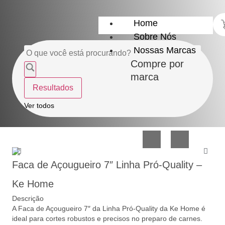
Home
Sobre Nós
Nossas Marcas
Compre por
marca
Resultados
Utensílios
Casa
Ver todos
do
e
Lar
Organização
Faca de Açougueiro 7″ Linha Pró-Quality –
Ke Home
Descrição
A Faca de Açougueiro 7″ da Linha Pró-Quality da Ke Home é
Utilidades
Confeitaria
ideal para cortes robustos e precisos no preparo de carnes.
de
e