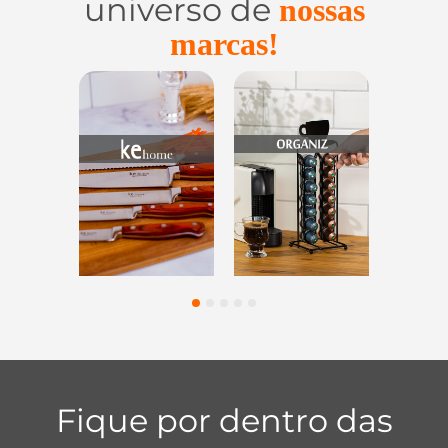
universo de
nossas
marcas!
Utensílios do
Casa e
Utilidades de
Lar
Organização
Vidro
1
2
3
4
5
Fique por dentro das