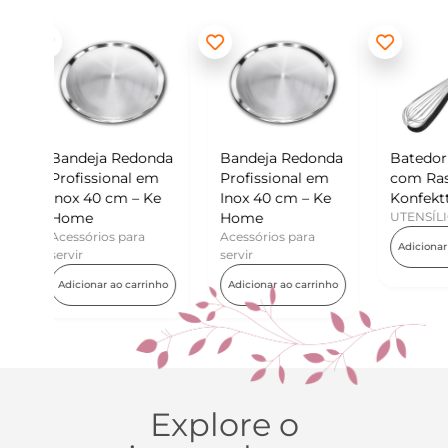
edonda
Bandeja Redonda
Batedor de Ovos
Mi
al em
Profissional em
com Raspador –
Ko
 – Ke
Inox 40 cm – Ke
Konfektt
UT
Home
UTENSÍLIOS
A
ara
Acessórios para
Adicionar ao carrinho
servir
carrinho
Adicionar ao carrinho
Explore o