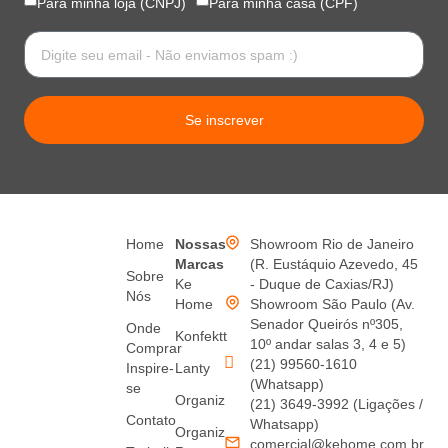
Para minha loja (CNPJ)
Para minha casa (CPF)
Se inscrever
Home
Nossas
Showroom Rio de Janeiro
Marcas
(R. Eustáquio Azevedo, 45
Sobre
Ke
- Duque de Caxias/RJ)
Nós
Home
Showroom São Paulo (Av.
Senador Queirós nº305,
Onde
Konfektt
10º andar salas 3, 4 e 5)
Comprar
(21) 99560-1610
Inspire-
Lanty
(Whatsapp)
se
Organiz
(21) 3649-3992 (Ligações /
Contato
Whatsapp)
Organiz
comercial@kehome.com.br