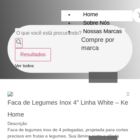
Home
Sobre Nós
Nossas Marcas
Compre por
marca
Resultados
Utensílios
do Lar
Ver todos
Faca de Legumes Inox 4″ Linha White – Ke
Home
Casa e
Descrição
Organização
Faca de legumes inox de 4 polegadas, projetada para cortes
precisos em frutas e legumes. Sua lâmina curta e afiada