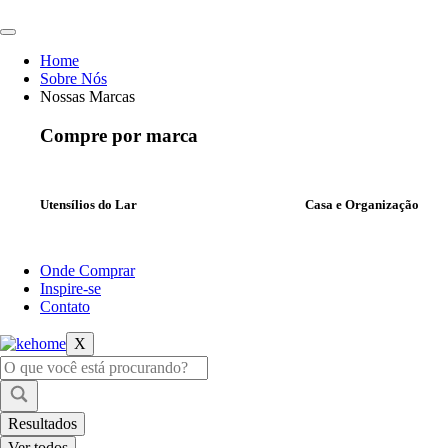
Ir
para
o
Home
conteúdo
Sobre Nós
Nossas Marcas
Compre por marca
Utensílios do Lar
Casa e Organização
Onde Comprar
Inspire-se
Contato
X
Pesquisar
...
Resultados
Ver todos