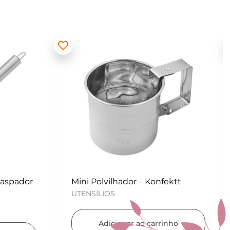
ektt
Kit para Copos de Massa 2 peças
– Konfektt
UTENSÍLIOS
nho