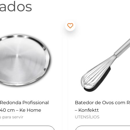
nados
 de Ovos com Raspador
Mini Polvilhador – Konf
UTENSÍLIOS
tt
OS
Adicionar ao carri