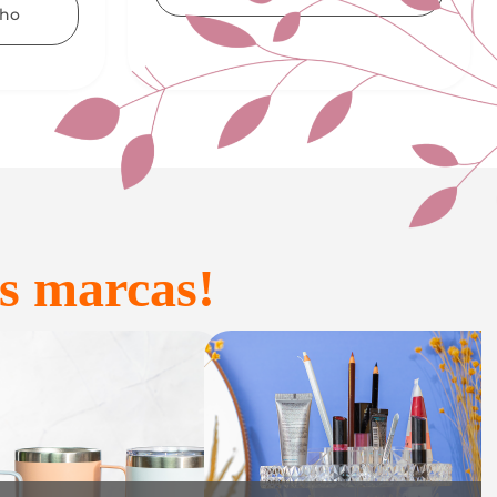
Adicionar ao carrinho
s marcas!
onfeitaria e
Acessórios
Presente
inteligentes