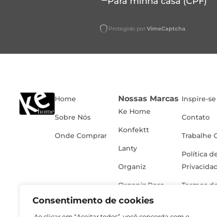
Para minha casa (CPF)
Protegido por
VimeCaptcha
Nossas Marcas
Home
Inspire-se
Ke Home
Sobre Nós
Contato
Konfektt
Onde Comprar
Trabalhe 
Lanty
Política d
Organiz
Privacida
Organiz Rosa
Termos de
Consentimento de cookies
Ao clicar em “Aceitar todos”, você concorda com o