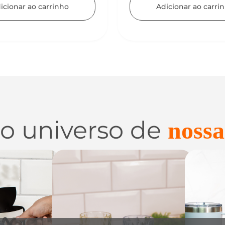
icionar ao carrinho
 o universo de
nossa
 e
Utilidades de
C
zação
Vidro