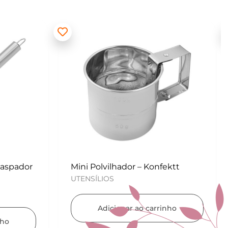
ektt
Kit para Copos de Massa 2 peças
– Konfektt
UTENSÍLIOS
nho
Adicionar ao carrinho