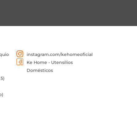
quio
instagram.com/kehomeoficial
Ke Home - Utensílios
Domésticos
 5)
p)