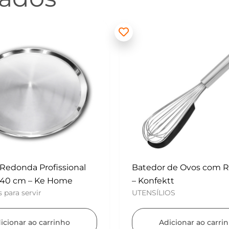
 de Ovos com Raspador
Mini Polvilhador – Konf
UTENSÍLIOS
tt
OS
Adicionar ao carri
icionar ao carrinho