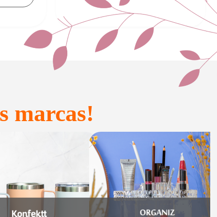
s marcas!
onfeitaria e
Acessórios
Presente
inteligentes