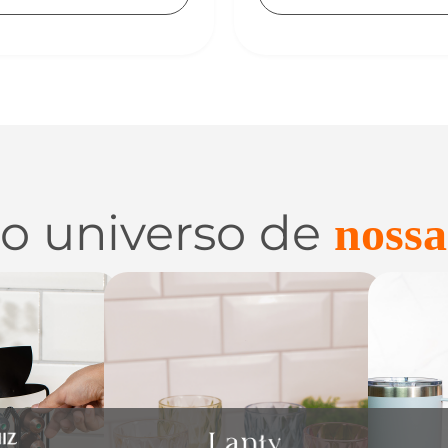
 o universo de
nossa
 e
Utilidades de
C
zação
Vidro