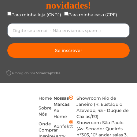
novidades!
Para minha loja (CNPJ)
Para minha casa (CPF)
Se inscrever
Protegido por
VimeCaptcha
Home
Nossas
Showroom Rio de
Marcas
Janeiro (R. Eustáquio
Sobre
Ke
Azevedo, 45 - Duque de
Nós
Home
Caxias/RJ)
Showroom São Paulo
Onde
Konfektt
(Av. Senador Queirós
Comprar
nº305, 10º andar salas 3,
Inspire-
Lanty