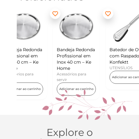
donda
Bandeja Redonda
Batedor de Ovos
Min
 em
Profissional em
com Raspador –
Kon
– Ke
Inox 40 cm – Ke
Konfektt
UTE
Home
UTENSÍLIOS
Adi
ra
Acessórios para
Adicionar ao carrinho
servir
rrinho
Adicionar ao carrinho
Explore o