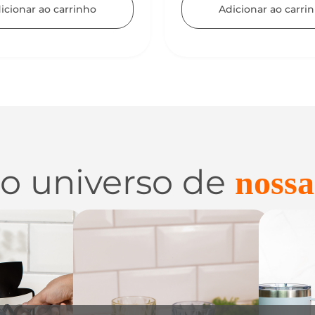
icionar ao carrinho
 o universo de
nossa
 e
Utilidades de
C
zação
Vidro