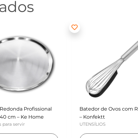
nados
 de Ovos com Raspador
Mini Polvilhador – Konf
UTENSÍLIOS
tt
OS
Adicionar ao carri