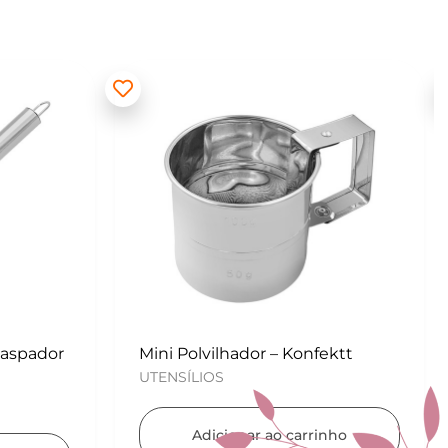
ektt
Kit para Copos de Massa 2 peças
– Konfektt
UTENSÍLIOS
nho