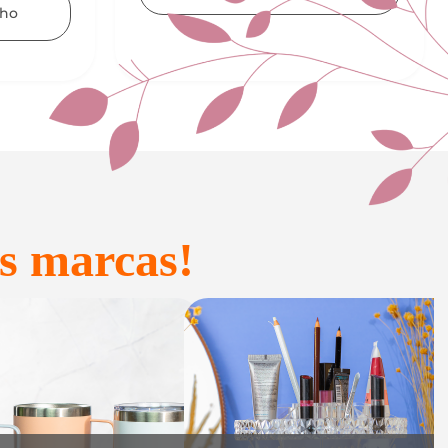
Adicionar ao carrinho
s marcas!
onfeitaria e
Acessórios
Presente
inteligentes