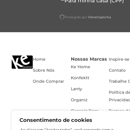
Para minha casa (CPF)
Protegido por
VimeCaptcha
Nossas Marcas
Home
Inspire-se
Ke Home
Sobre Nós
Contato
Konfektt
Onde Comprar
Trabalhe 
Lanty
Política d
Organiz
Privacida
Organiz Rosa
Termos de
Consentimento de cookies
Ao clicar em “Aceitar todos”, você concorda com o