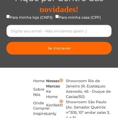
novidades!
Para minha loja (CNPJ)
Para minha casa (CPF)
Se inscrever
Home
Nossas
Showroom Rio de
Marcas
Janeiro (R. Eustáquio
Sobre
Ke
Azevedo, 45 - Duque de
Nós
Home
Caxias/RJ)
Showroom São Paulo
Onde
Konfektt
(Av. Senador Queirós
Comprar
nº305, 10º andar salas 3,
Inspire-
Lanty
4 e 5)