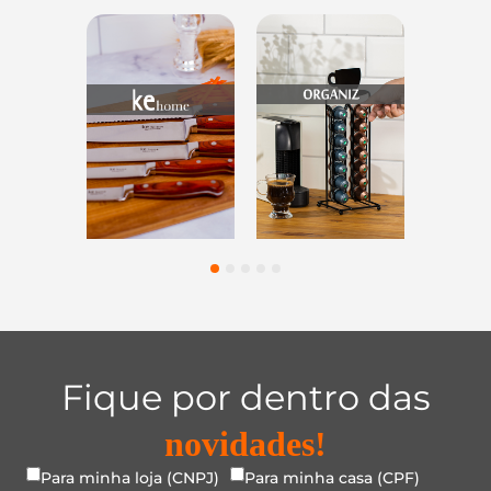
os
Utensílios do
Casa e
Utilidad
tes
Lar
Organização
Vidr
1
2
3
4
5
Fique por dentro das
novidades!
Para minha loja (CNPJ)
Para minha casa (CPF)