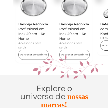
ja Redonda
Bandeja Redonda
Batedor de Ovos
sional em
Profissional em
com Raspador –
0 cm – Ke
Inox 40 cm – Ke
Konfektt
Home
UTENSÍLIOS
ios para
Acessórios para
Adicionar ao carrinho
servir
ar ao carrinho
Adicionar ao carrinho
Explore o
universo de
nossas
marcas!