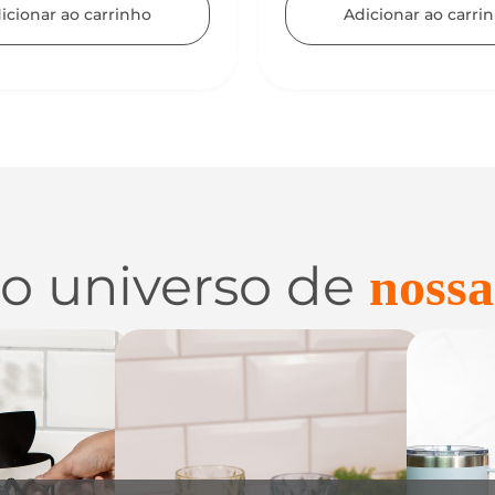
icionar ao carrinho
 o universo de
nossa
 e
Utilidades de
C
zação
Vidro