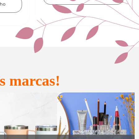
Adicionar ao carrinho
s marcas!
onfeitaria e
Acessórios
Presente
inteligentes