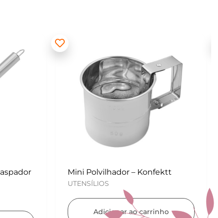
ektt
Kit para Copos de Massa 2 peças
– Konfektt
UTENSÍLIOS
nho