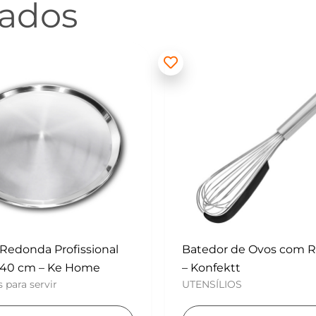
nados
 de Ovos com Raspador
Mini Polvilhador – Konf
UTENSÍLIOS
tt
OS
Adicionar ao carri