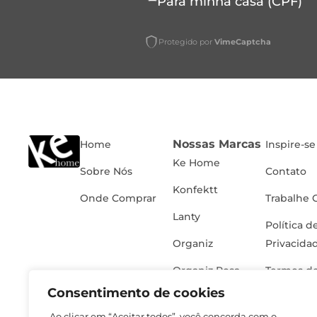
Para minha casa (CPF)
Protegido por
VimeCaptcha
Nossas Marcas
Home
Inspire-se
Ke Home
Sobre Nós
Contato
Konfektt
Onde Comprar
Trabalhe 
Lanty
Política d
Organiz
Privacida
Organiz Rosa
Termos de
Consentimento de cookies
Ao clicar em “Aceitar todos”, você concorda com o