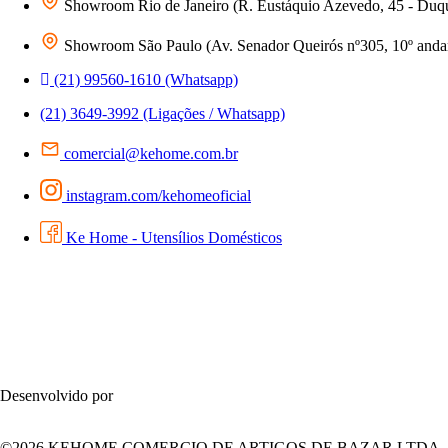
Showroom Rio de Janeiro (R. Eustáquio Azevedo, 45 - Duq
Showroom São Paulo (Av. Senador Queirós nº305, 10º andar 
(21) 99560-1610 (Whatsapp)
(21) 3649-3992 (Ligações / Whatsapp)
comercial@kehome.com.br
instagram.com/kehomeoficial
Ke Home - Utensílios Domésticos
Desenvolvido por
©2026 KEHOME COMERCIO DE ARTIGOS DE BAZAR LTDA – Todos 