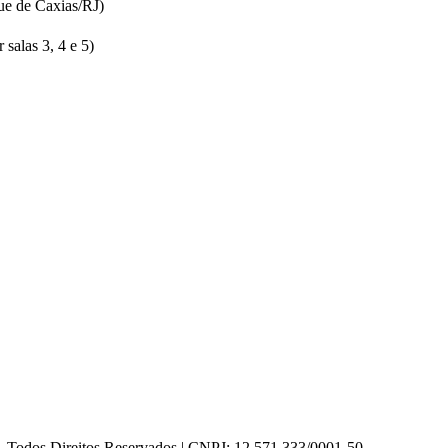
ue de Caxias/RJ)
salas 3, 4 e 5)
Direitos Reservados | CNPJ: 12.571.333/0001-50