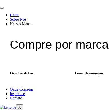
Ir
para
o
Home
conteúdo
Sobre Nós
Nossas Marcas
Compre por marca
Utensílios do Lar
Casa e Organização
Onde Comprar
Inspire-se
Contato
X