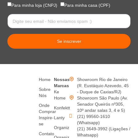
Para minha loja (CNPJ)
Para minha casa (CPF)
Se inscrever
Home
Nossas
Showroom Rio de Janeiro
Marcas
(R. Eustáquio Azevedo, 45
Sobre
Ke
- Duque de Caxias/RJ)
Nós
Home
Showroom São Paulo (Av.
Senador Queirós nº305,
Onde
Konfektt
10º andar salas 3, 4 e 5)
Comprar
(21) 99560-1610
Inspire-
Lanty
(Whatsapp)
se
Organiz
(21) 3649-3992 (Ligações /
Contato
Whatsapp)
Organiz