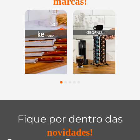
marcas!
Utensílios do
Casa e
Utilidades de
Lar
Organização
Vidro
1
2
3
4
5
Fique por dentro das
novidades!