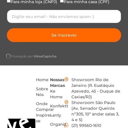
Para minha loja (CNPJ)
Para minha casa (CPF)
Se inscrever
Protegido por
VimeCaptcha
Home
Nossas
Showroom Rio de
Marcas
Janeiro (R. Eustáquio
Sobre
Ke
Azevedo, 45 - Duque de
Nós
Home
Caxias/RJ)
Showroom São Paulo
Onde
Konfektt
(Av. Senador Queirós
Comprar
nº305, 10º andar salas 3,
Inspire-
Lanty
4 e 5)
se
Organiz
(21) 99560-1610