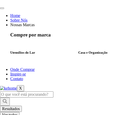
Ir
para
o
Home
conteúdo
Sobre Nós
Nossas Marcas
Compre por marca
Utensílios do Lar
Casa e Organização
Onde Comprar
Inspire-se
Contato
X
Pesquisar
...
Resultados
Ver todos