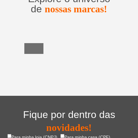
de
nossas marcas!
Utensílios
do
Lar
Fique por dentro das
novidades!
Para minha loja (CNPJ)
Para minha casa (CPF)