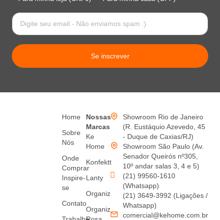
Se inscrever
Home
Nossas
Showroom Rio de Janeiro
Marcas
(R. Eustáquio Azevedo, 45
Sobre
Ke
- Duque de Caxias/RJ)
Nós
Home
Showroom São Paulo (Av.
Senador Queirós nº305,
Onde
Konfektt
10º andar salas 3, 4 e 5)
Comprar
(21) 99560-1610
Inspire-
Lanty
(Whatsapp)
se
Organiz
(21) 3649-3992 (Ligações /
Contato
Whatsapp)
Organiz
comercial@kehome.com.br
Trabalhe
Rosa