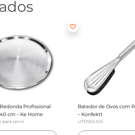
nados
 de Ovos com Raspador
Mini Polvilhador – Konf
UTENSÍLIOS
tt
OS
Adicionar ao carri