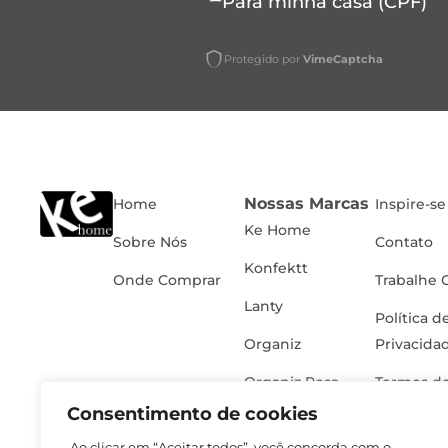
Para minha casa (CPF)
Protegido por
VimeCaptcha
Nossas Marcas
Home
Inspire-se
Ke Home
Sobre Nós
Contato
Konfektt
Onde Comprar
Trabalhe 
Lanty
Política d
Organiz
Privacida
Organiz Rosa
Termos de
Consentimento de cookies
Ao clicar em “Aceitar todos”, você concorda com o