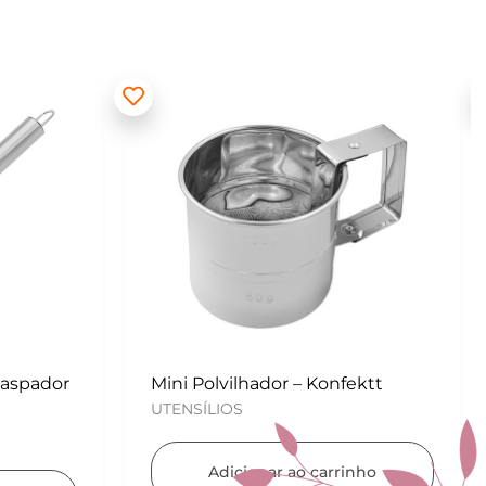
ektt
Kit para Copos de Massa 2 peças
– Konfektt
UTENSÍLIOS
nho