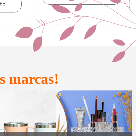
Adicionar ao carrinho
s marcas!
onfeitaria e
Acessórios
Presente
inteligentes