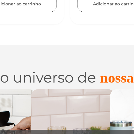
icionar ao carrinho
 o universo de
nossa
 e
Utilidades de
C
zação
Vidro