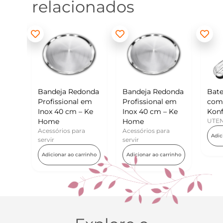
relacionados
ndeja Redonda
Bandeja Redonda
Batedor de Ovos
fissional em
Profissional em
com Raspador –
ox 40 cm – Ke
Inox 40 cm – Ke
Konfektt
me
Home
UTENSÍLIOS
ssórios para
Acessórios para
Adicionar ao carrinho
vir
servir
icionar ao carrinho
Adicionar ao carrinho