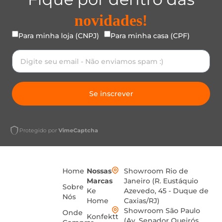
novidades!
Para minha loja (CNPJ)
Para minha casa (CPF)
Se inscrever
Protegido por
VimeCaptcha
Home
Nossas
Showroom Rio de
Marcas
Janeiro (R. Eustáquio
Sobre
Ke
Azevedo, 45 - Duque de
Nós
Home
Caxias/RJ)
Showroom São Paulo
Onde
Konfektt
(Av. Senador Queirós