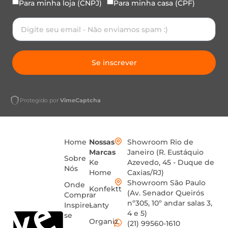
Para minha loja (CNPJ)
Para minha casa (CPF)
Se inscrever
Protegido por
VimeCaptcha
Home
Nossas
Showroom Rio de
Marcas
Janeiro (R. Eustáquio
Sobre
Ke
Azevedo, 45 - Duque de
Nós
Home
Caxias/RJ)
Showroom São Paulo
Onde
Konfektt
(Av. Senador Queirós
Comprar
nº305, 10º andar salas 3,
Inspire-
Lanty
4 e 5)
se
Organiz
(21) 99560-1610