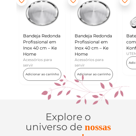
edonda
Bandeja Redonda
Batedor de Ovos
Mi
al em
Profissional em
com Raspador –
Ko
 – Ke
Inox 40 cm – Ke
Konfektt
UT
Home
UTENSÍLIOS
A
ara
Acessórios para
Adicionar ao carrinho
servir
carrinho
Adicionar ao carrinho
Explore o
universo de
nossas