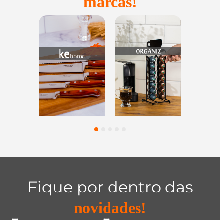
marcas!
Utensílios do
Casa e
Utilidades de
Lar
Organização
Vidro
1
2
3
4
5
Fique por dentro das
novidades!