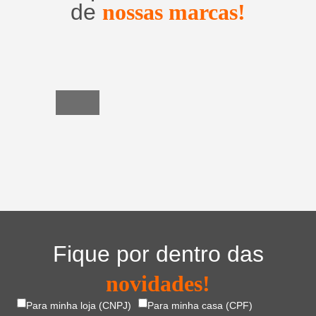
de
nossas marcas!
Utensílios
do
Lar
Fique por dentro das
novidades!
Para minha loja (CNPJ)
Para minha casa (CPF)