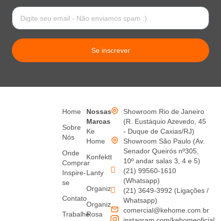
Se inscrever
Home
Nossas
Showroom Rio de Janeiro
Marcas
(R. Eustáquio Azevedo, 45
Sobre
Ke
- Duque de Caxias/RJ)
Nós
Home
Showroom São Paulo (Av.
Senador Queirós nº305,
Onde
Konfektt
10º andar salas 3, 4 e 5)
Comprar
(21) 99560-1610
Inspire-
Lanty
(Whatsapp)
se
Organiz
(21) 3649-3992 (Ligações /
Contato
Whatsapp)
Organiz
comercial@kehome.com.br
Trabalhe
Rosa
instagram.com/kehomeoficial