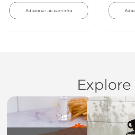
Adicionar ao carrinho
Ad
Explore
Utensílios do Lar
Casa
Organi