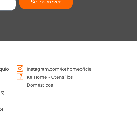
Se inscrever
quio
instagram.com/kehomeoficial
Ke Home - Utensílios
Domésticos
 5)
p)