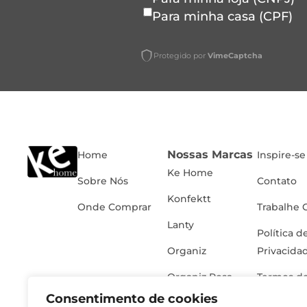
Para minha casa (CPF)
Protegido por
VimeCaptcha
Nossas Marcas
Home
Inspire-se
Ke Home
Sobre Nós
Contato
Konfektt
Onde Comprar
Trabalhe 
Lanty
Política d
Organiz
Privacida
Organiz Rosa
Termos de
Consentimento de cookies