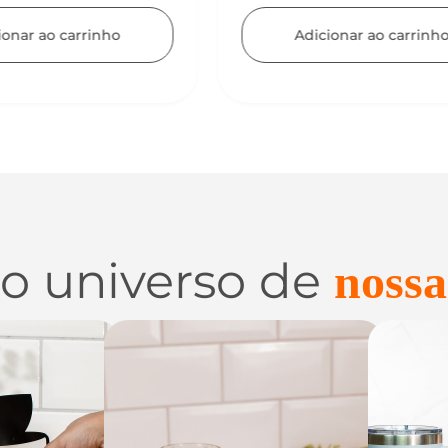
Adicionar ao carri
icionar ao carrinho
 o universo de
nossa
 e
Utilidades de
C
zação
Vidro