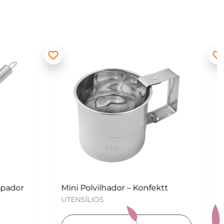
ektt
Kit para Copos de Massa 2 peças
– Konfektt
UTENSÍLIOS