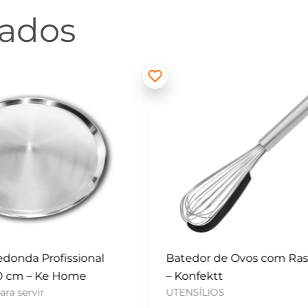
nados
 de Ovos com Raspador
Mini Polvilhador – Konf
UTENSÍLIOS
tt
OS