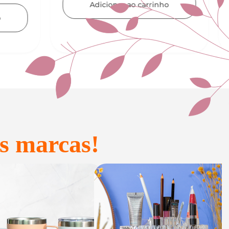
nho
Adicionar ao carrinho
s marcas!
onfeitaria e
Acessórios
Presente
inteligentes