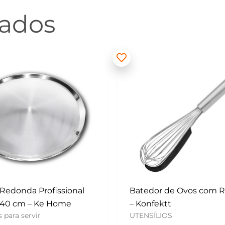
nados
 de Ovos com Raspador
Mini Polvilhador – Konf
UTENSÍLIOS
tt
OS