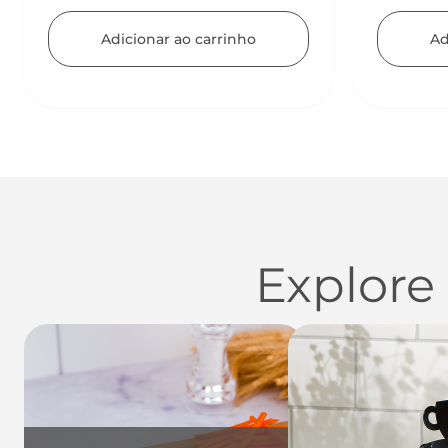
Adicionar ao carrinho
Ad
Explore
Utensílios do Lar
Casa
Organi