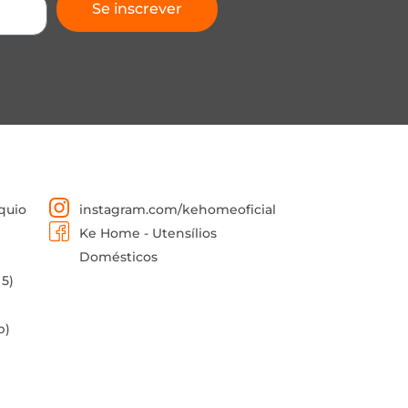
Se inscrever
quio
instagram.com/kehomeoficial
Ke Home - Utensílios
Domésticos
 5)
p)