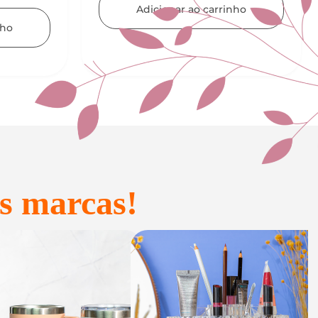
nho
Adicionar ao carrinho
s marcas!
onfeitaria e
Acessórios
Presente
inteligentes