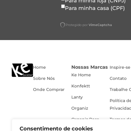
Para minha loja (CNPJ)
Para minha casa (CPF)
Protegido por
VimeCaptcha
Nossas Marcas
Home
Inspire-se
Ke Home
Sobre Nós
Contato
Konfektt
Onde Comprar
Trabalhe 
Lanty
Política d
Organiz
Privacida
Organiz Rosa
Termos de
Consentimento de cookies