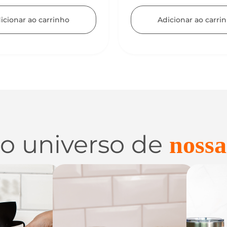
Adicionar ao carri
icionar ao carrinho
 o universo de
nossa
 e
Utilidades de
C
zação
Vidro