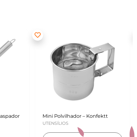
ektt
Kit para Copos de Massa 2 peças
– Konfektt
UTENSÍLIOS