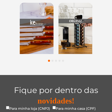
ios
Utensílios do
Casa e
Utilida
ntes
Lar
Organização
Vid
1
2
3
4
5
Fique por dentro das
novidades!
Para minha loja (CNPJ)
Para minha casa (CPF)