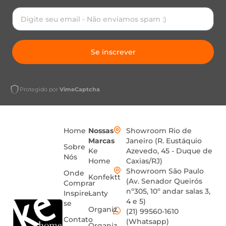
Se inscrever
Protegido por
VimeCaptcha
Home
Nossas
Showroom Rio de
Marcas
Janeiro (R. Eustáquio
Sobre
Ke
Azevedo, 45 - Duque de
Nós
Home
Caxias/RJ)
Showroom São Paulo
Onde
Konfektt
(Av. Senador Queirós
Comprar
nº305, 10º andar salas 3,
Inspire-
Lanty
4 e 5)
se
Organiz
(21) 99560-1610
Contato
(Whatsapp)
Organiz