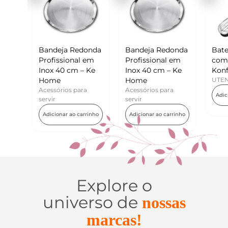
eja Redonda
Bandeja Redonda
Batedor de Ovos
ssional em
Profissional em
com Raspador –
40 cm – Ke
Inox 40 cm – Ke
Konfektt
e
Home
UTENSÍLIOS
rios para
Acessórios para
Adicionar ao carrinho
servir
nar ao carrinho
Adicionar ao carrinho
Explore o
universo de
nossas
marcas!