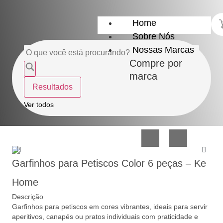
Home
Sobre Nós
Nossas Marcas
Compre por
marca
Resultados
Utensílios
Casa
Ver todos
do
e
Lar
Organização
Garfinhos para Petiscos Color 6 peças – Ke
Home
Descrição
Garfinhos para petiscos em cores vibrantes, ideais para servir
Utilidades
Confeitaria
aperitivos, canapés ou pratos individuais com praticidade e
de
e