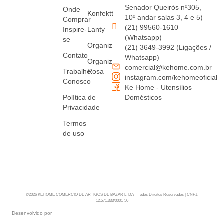
Senador Queirós nº305,
Onde
Konfektt
10º andar salas 3, 4 e 5)
Comprar
(21) 99560-1610
Inspire-
Lanty
(Whatsapp)
se
Organiz
(21) 3649-3992 (Ligações /
Contato
Whatsapp)
Organiz
comercial@kehome.com.br
Trabalhe
Rosa
instagram.com/kehomeoficial
Conosco
Ke Home - Utensílios
Política de
Domésticos
Privacidade
Termos
de uso
©2026 KEHOME COMERCIO DE ARTIGOS DE BAZAR LTDA – Todos Direitos Reservados | CNPJ:
12.571.333/0001-50
Desenvolvido por