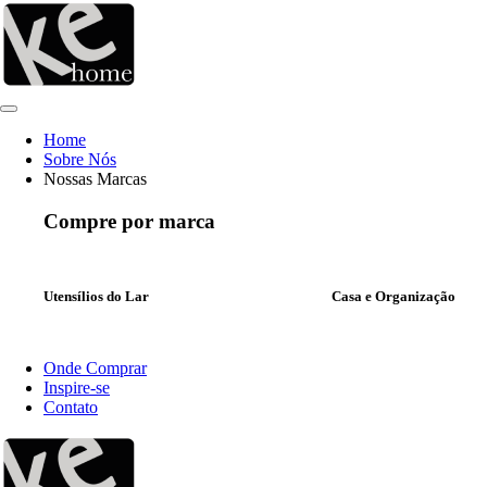
Ir
para
o
conteúdo
Home
Sobre Nós
Nossas Marcas
Compre por marca
Utensílios do Lar
Casa e Organização
Onde Comprar
Inspire-se
Contato