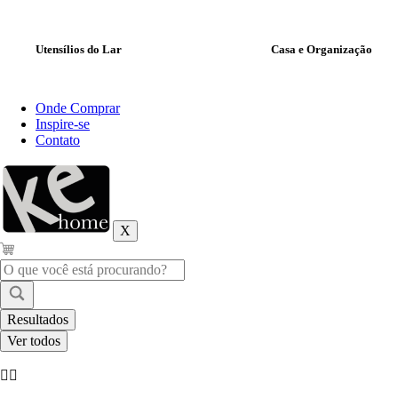
Utensílios do Lar
Casa e Organização
Onde Comprar
Inspire-se
Contato
X
Pesquisar
...
Resultados
Ver todos