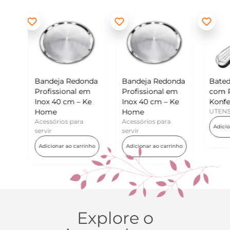
edonda
Bandeja Redonda
Batedor de Ovos
M
al em
Profissional em
com Raspador –
K
 – Ke
Inox 40 cm – Ke
Konfektt
U
Home
UTENSÍLIOS
para
Acessórios para
Adicionar ao carrinho
servir
 carrinho
Adicionar ao carrinho
Explore o