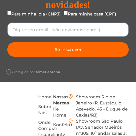
novidades!
Para minha loja (CNPJ)
Para minha casa (CPF)
Se inscrever
Protegido por
VimeCaptcha
Home
Nossas
Showroom Rio de
Marcas
Janeiro (R. Eustáquio
Sobre
Ke
Azevedo, 45 - Duque de
Nós
Home
Caxias/RJ)
Showroom São Paulo
Onde
Konfektt
(Av. Senador Queirós
Comprar
nº305, 10º andar salas 3,
Inspire-
Lanty