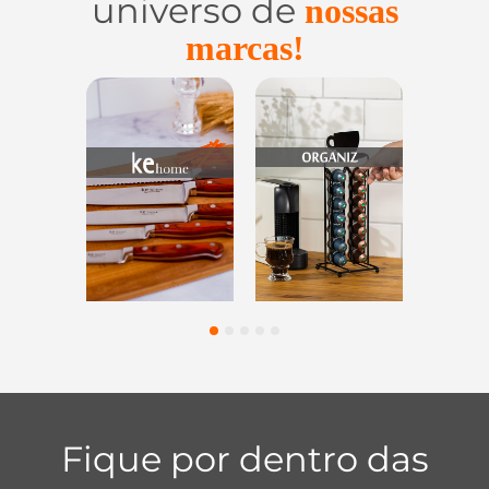
universo de
nossas
marcas!
Utensílios do
Casa e
Utilidades de
Lar
Organização
Vidro
1
2
3
4
5
Fique por dentro das