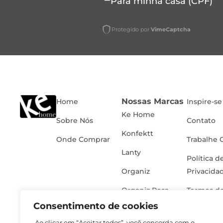
Para minha casa (CPF)
Protegido por
VimeCaptcha
Nossas Marcas
Home
Inspire-se
Ke Home
Sobre Nós
Contato
Konfektt
Onde Comprar
Trabalhe 
Lanty
Política d
Organiz
Privacida
Organiz Rosa
Termos de
Consentimento de cookies
Ao clicar em “Aceitar todos”, você concorda com o