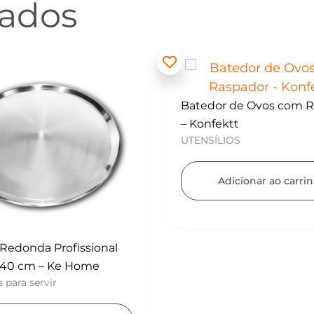
nados
 de Ovos com Raspador
Mini Polvilhador – Konf
UTENSÍLIOS
tt
OS
Adicionar ao carri
icionar ao carrinho