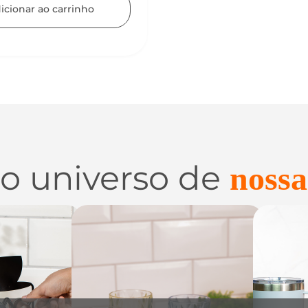
 o universo de
nossa
 e
Utilidades de
C
zação
Vidro