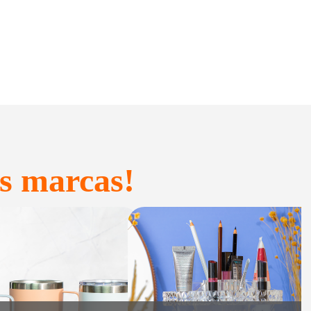
s marcas!
onfeitaria e
Acessórios
Presente
inteligentes