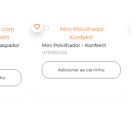
Kit para Copos de Massa 2 peças
– Konfektt
ektt
UTENSÍLIOS
Adicionar ao carrinho
nho