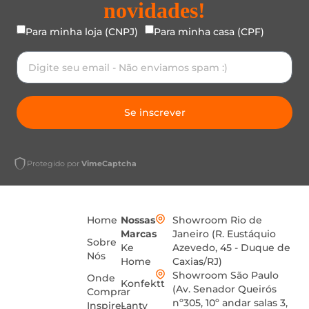
novidades!
Para minha loja (CNPJ)
Para minha casa (CPF)
Se inscrever
Protegido por
VimeCaptcha
Home
Nossas
Showroom Rio de
Marcas
Janeiro (R. Eustáquio
Sobre
Ke
Azevedo, 45 - Duque de
Nós
Home
Caxias/RJ)
Showroom São Paulo
Onde
Konfektt
(Av. Senador Queirós
Comprar
nº305, 10º andar salas 3,
Inspire-
Lanty