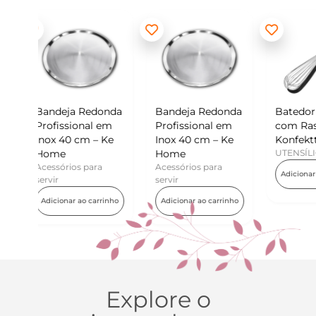
donda
Bandeja Redonda
Batedor de Ovos
Min
l em
Profissional em
com Raspador –
Ko
– Ke
Inox 40 cm – Ke
Konfektt
UT
Home
UTENSÍLIOS
Ad
ra
Acessórios para
Adicionar ao carrinho
servir
arrinho
Adicionar ao carrinho
Explore o