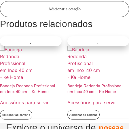
Adicionar a cotação
Produtos relacionados
Batedor d
– Konfektt
nda Profissional
Bandeja Redonda Profissional
cm – Ke Home
em Inox 40 cm – Ke Home
UTENSÍL
para servir
Acessórios para servir
Adicionar ao
inho
Adicionar ao carrinho
Explore o universo de
nossas