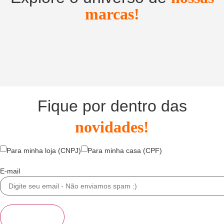
marcas!
Utensílios do Lar
Casa e Organização
1
2
3
4
5
Fique por dentro das
novidades!
Para minha loja (CNPJ)
Para minha casa (CPF)
E-mail
Se inscrever