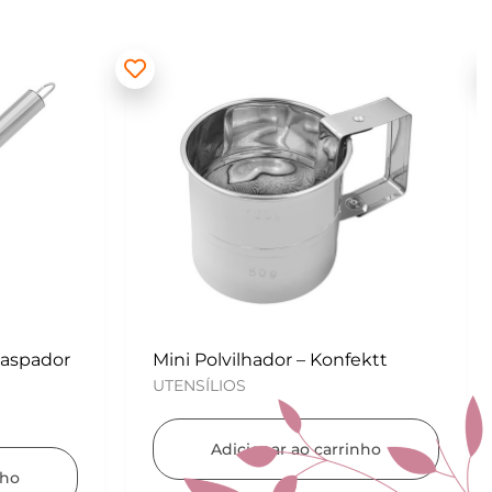
Kit para Copos de Massa 2 peças
– Konfektt
UTENSÍLIOS
Adicionar ao carrinho
ektt
inho