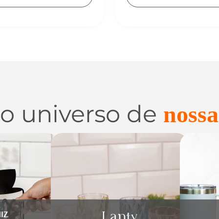
 o universo de
nossa
 e
Utilidades de
C
zação
Vidro