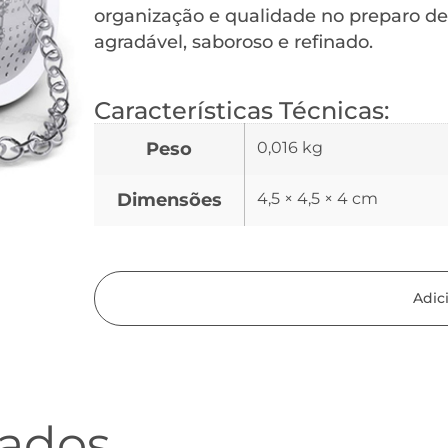
organização e qualidade no preparo d
agradável, saboroso e refinado.
Características Técnicas:
Peso
0,016 kg
Dimensões
4,5 × 4,5 × 4 cm
Adic
nados