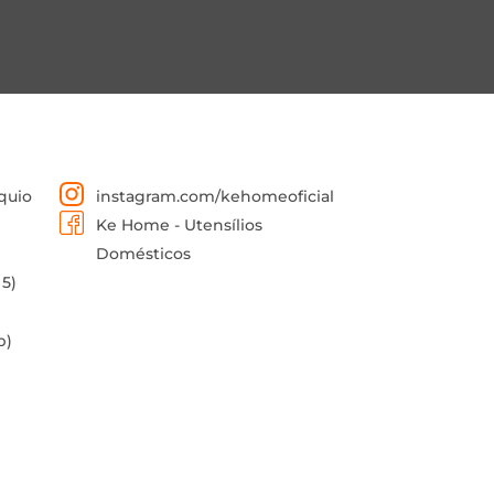
quio
instagram.com/kehomeoficial
Ke Home - Utensílios
Domésticos
 5)
p)