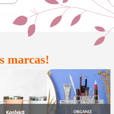
s marcas!
onfeitaria e
Acessórios
Presente
inteligentes