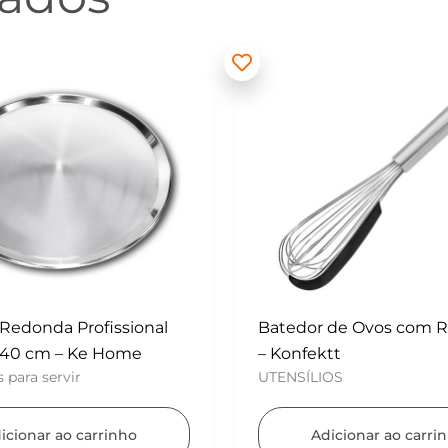
 de Ovos com Raspador
Mini Polvilhador – Konf
UTENSÍLIOS
ktt
IOS
Adicionar ao carr
dicionar ao carrinho