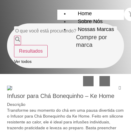
Home
Sobre Nós
Nossas Marcas
Compre por
marca
Resultados
Utensílios
Casa
Ver todos
do
e
Lar
Organização
Infusor para Chá Bonequinho – Ke Home
Descrição
Transforme seu momento do chá em uma pausa divertida com
o Infusor para Chá Bonequinho da Ke Home. Feito em silicone
resistente ao calor, ele é ideal para infusões individuais,
Utilidades
Confeitaria
trazendo praticidade e leveza ao preparo. Basta preencher
de
e