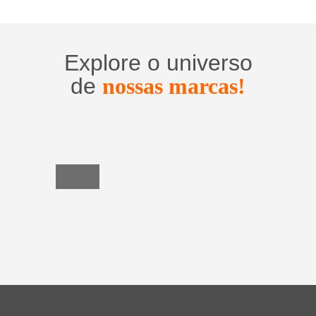
Explore o universo
de
nossas marcas!
Utensílios
do
Lar