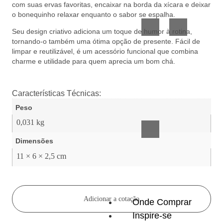
com suas ervas favoritas, encaixar na borda da xícara e deixar
Vidro
Presente
o bonequinho relaxar enquanto o sabor se espalha.
Seu design criativo adiciona um toque de humor à rotina,
tornando-o também uma ótima opção de presente. Fácil de
limpar e reutilizável, é um acessório funcional que combina
charme e utilidade para quem aprecia um bom chá.
Características Técnicas:
Acessórios
Peso
inteligentes
0,031 kg
Dimensões
11 × 6 × 2,5 cm
Adicionar a cotação
Onde Comprar
Inspire-se