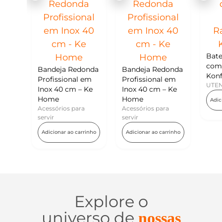
Batedor de Ovos
com Raspador –
a Redonda
Bandeja Redonda
Konfektt
ional em
Profissional em
UTENSÍLIOS
 cm – Ke
Inox 40 cm – Ke
Home
Adicionar ao carrinho
os para
Acessórios para
servir
r ao carrinho
Adicionar ao carrinho
Explore o
universo de
nossas