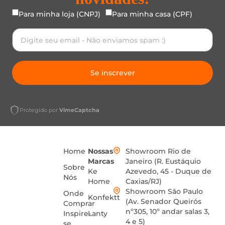
Para minha loja (CNPJ)
Para minha casa (CPF)
Se inscrever
Protegido por
VimeCaptcha
Home
Nossas
Showroom Rio de
Marcas
Janeiro (R. Eustáquio
Sobre
Ke
Azevedo, 45 - Duque de
Nós
Home
Caxias/RJ)
Showroom São Paulo
Onde
Konfektt
(Av. Senador Queirós
Comprar
nº305, 10º andar salas 3,
Inspire-
Lanty
4 e 5)
se