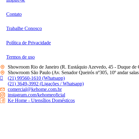
Contato
Trabalhe Conosco
Política de Privacidade
Termos de uso
Showroom Rio de Janeiro (R. Eustáquio Azevedo, 45 - Duque de 
Showroom São Paulo (Av. Senador Queirós nº305, 10º andar salas 
(21) 99560-1610 (Whatsapp)
(21) 3649-3992 (Ligações / Whatsapp)
comercial@kehome.com.br
instagram.com/kehomeoficial
Ke Home - Utensílios Domésticos