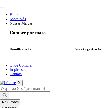
Ir
para
o
Home
conteúdo
Sobre Nós
Nossas Marcas
Compre por marca
Utensílios do Lar
Casa e Organização
Onde Comprar
Inspire-se
Contato
X
Pesquisar
...
Resultados
Ver todos