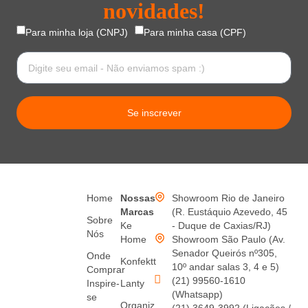
novidades!
Para minha loja (CNPJ)
Para minha casa (CPF)
Se inscrever
Home
Nossas
Showroom Rio de Janeiro
Marcas
(R. Eustáquio Azevedo, 45
Sobre
Ke
- Duque de Caxias/RJ)
Nós
Home
Showroom São Paulo (Av.
Senador Queirós nº305,
Onde
Konfektt
10º andar salas 3, 4 e 5)
Comprar
(21) 99560-1610
Inspire-
Lanty
(Whatsapp)
se
Organiz