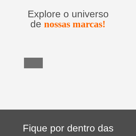
Explore o universo
de
nossas marcas!
Utensílios
do
Lar
Fique por dentro das