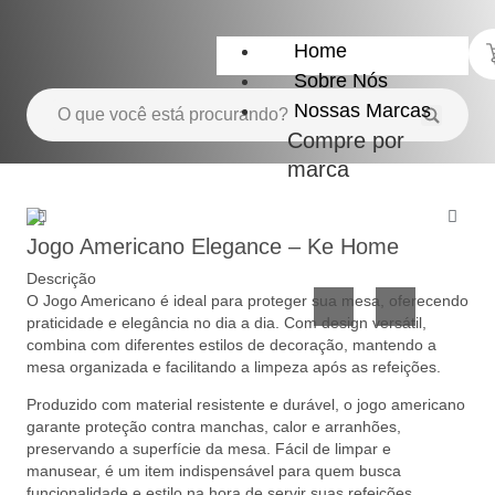
Home
Sobre Nós
Nossas Marcas
Compre por
marca
Utensílios
Casa
do
e
Jogo Americano Elegance – Ke Home
Lar
Organização
Descrição
O Jogo Americano é ideal para proteger sua mesa, oferecendo
praticidade e elegância no dia a dia. Com design versátil,
combina com diferentes estilos de decoração, mantendo a
mesa organizada e facilitando a limpeza após as refeições.
Produzido com material resistente e durável, o jogo americano
garante proteção contra manchas, calor e arranhões,
preservando a superfície da mesa. Fácil de limpar e
Utilidades
Confeitaria
manusear, é um item indispensável para quem busca
de
e
funcionalidade e estilo na hora de servir suas refeições,