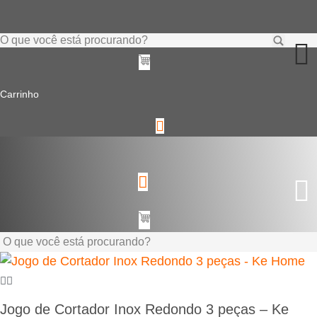
Ir
para
Pesquisar
o
...
conteúdo
Carrinho
Pesquisar
...
Jogo de Cortador Inox Redondo 3 peças – Ke