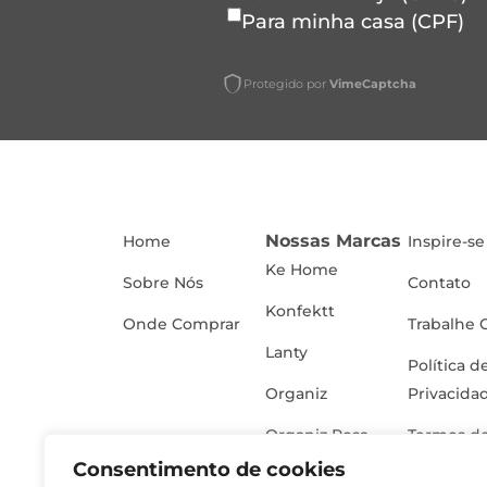
Para minha casa (CPF)
Protegido por
VimeCaptcha
Nossas Marcas
Home
Inspire-se
Ke Home
Sobre Nós
Contato
Konfektt
Onde Comprar
Trabalhe 
Lanty
Política d
Organiz
Privacida
Organiz Rosa
Termos de
Consentimento de cookies