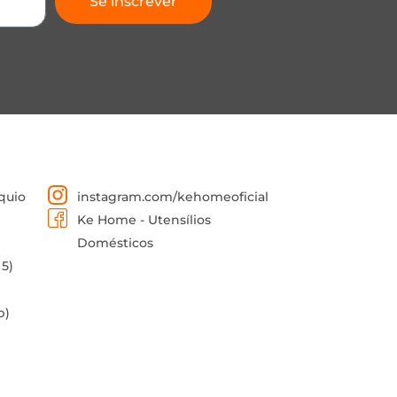
Se inscrever
quio
instagram.com/kehomeoficial
Ke Home - Utensílios
Domésticos
 5)
p)