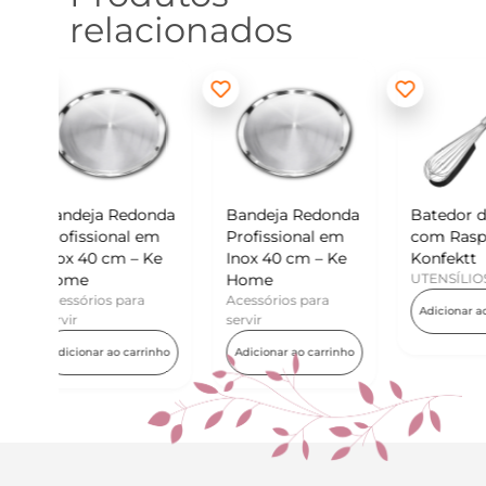
relacionados
donda
Bandeja Redonda
Batedor de Ovos
Min
l em
Profissional em
com Raspador –
Kon
– Ke
Inox 40 cm – Ke
Konfektt
UTE
Home
UTENSÍLIOS
Adi
ra
Acessórios para
Adicionar ao carrinho
servir
arrinho
Adicionar ao carrinho