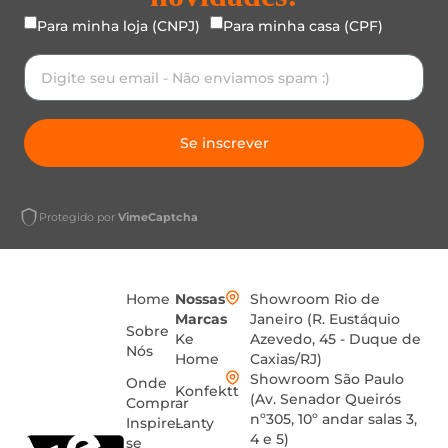
Para minha loja (CNPJ)
Para minha casa (CPF)
Se inscrever
Protegido por
VimeCaptcha
Home
Nossas
Showroom Rio de
Marcas
Janeiro (R. Eustáquio
Sobre
Ke
Azevedo, 45 - Duque de
Nós
Home
Caxias/RJ)
Showroom São Paulo
Onde
Konfektt
(Av. Senador Queirós
Comprar
nº305, 10º andar salas 3,
Inspire-
Lanty
4 e 5)
se