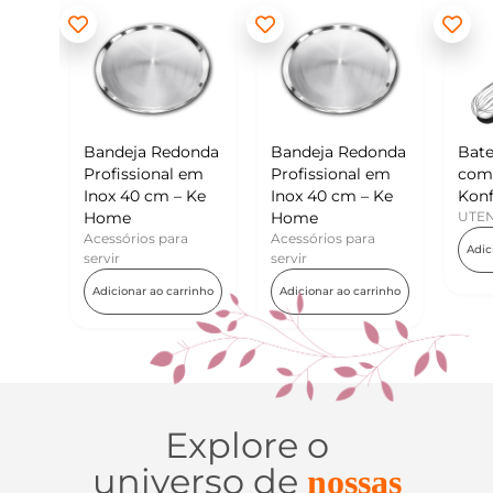
 Redonda
Bandeja Redonda
Batedor de Ovos
onal em
Profissional em
com Raspador –
cm – Ke
Inox 40 cm – Ke
Konfektt
Home
UTENSÍLIOS
s para
Acessórios para
Adicionar ao carrinho
servir
ao carrinho
Adicionar ao carrinho
Explore o
universo de
nossas