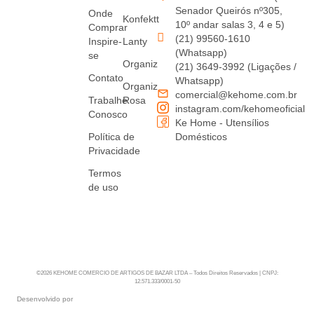
Senador Queirós nº305,
Onde
Konfektt
10º andar salas 3, 4 e 5)
Comprar
(21) 99560-1610
Inspire-
Lanty
(Whatsapp)
se
Organiz
(21) 3649-3992 (Ligações /
Contato
Whatsapp)
Organiz
comercial@kehome.com.br
Trabalhe
Rosa
instagram.com/kehomeoficial
Conosco
Ke Home - Utensílios
Política de
Domésticos
Privacidade
Termos
de uso
©2026 KEHOME COMERCIO DE ARTIGOS DE BAZAR LTDA – Todos Direitos Reservados | CNPJ:
12.571.333/0001-50
Desenvolvido por