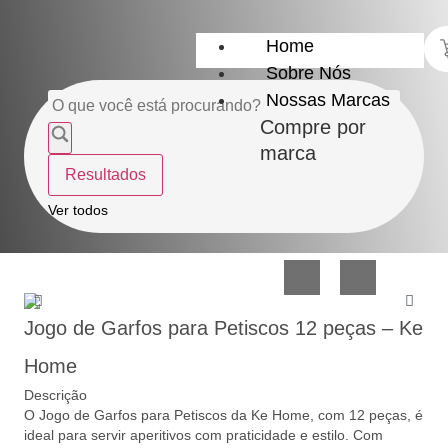
Home
Sobre Nós
Nossas Marcas
Compre por
marca
Resultados
Utensílios
Casa
Ver todos
do
e
Lar
Organização
Jogo de Garfos para Petiscos 12 peças – Ke
Home
Descrição
O Jogo de Garfos para Petiscos da Ke Home, com 12 peças, é
Utilidades
Confeitaria
ideal para servir aperitivos com praticidade e estilo. Com
de
e