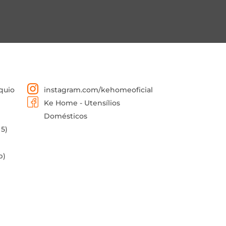
quio
instagram.com/kehomeoficial
Ke Home - Utensílios
Domésticos
 5)
p)