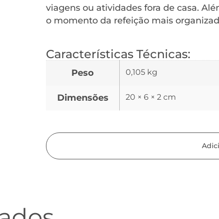
viagens ou atividades fora de casa. Al
o momento da refeição mais organizad
Características Técnicas:
Peso
0,105 kg
Dimensões
20 × 6 × 2 cm
Adic
nados