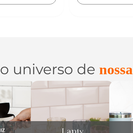
 o universo de
nossa
 e
Utilidades de
C
zação
Vidro