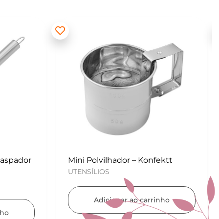
ektt
Kit para Copos de Massa 2 peças
– Konfektt
UTENSÍLIOS
nho
Adicionar ao carrinho