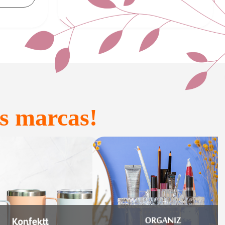
s marcas!
onfeitaria e
Acessórios
Presente
inteligentes