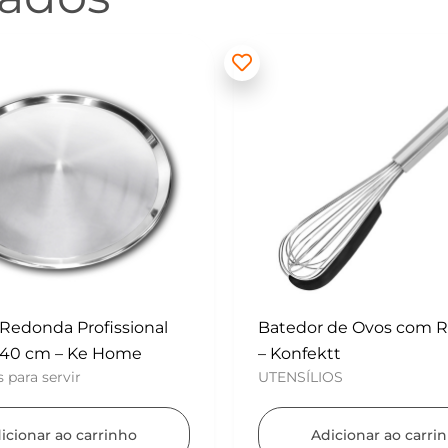
 de Ovos com Raspador
Mini Polvilhador – Konf
UTENSÍLIOS
tt
OS
Adicionar ao carri
icionar ao carrinho