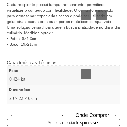
Vidro
Presente
Cada recipiente possui tampa transparente, permitindo
visualizar o conteúdo com facilidade. O conjunto é indicado
para armazenar especiarias secas e pode ser utilizado em
geladeiras, exaustores ou suportes metálicos compatíveis.
Uma solução versátil para quem busca praticidade no dia a dia
culinário. Medidas aprox.:
• Potes: 6×4,3cm
• Base: 19x21cm
Acessórios
inteligentes
Características Técnicas:
Peso
0,424 kg
Dimensões
20 × 22 × 6 cm
Onde Comprar
Inspire-se
Adicionar a cotação