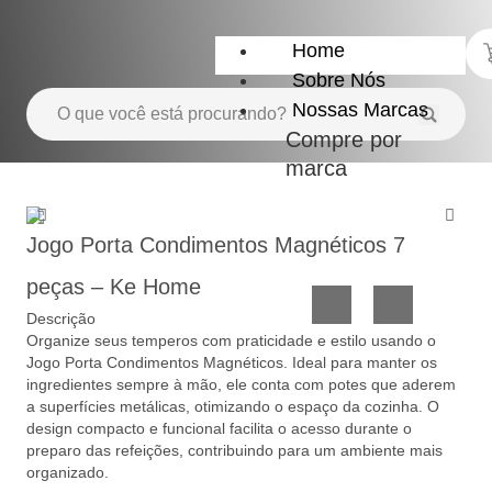
Home
Sobre Nós
Nossas Marcas
Compre por
marca
Utensílios
Casa
do
e
Jogo Porta Condimentos Magnéticos 7
Lar
Organização
peças – Ke Home
Descrição
Organize seus temperos com praticidade e estilo usando o
Jogo Porta Condimentos Magnéticos. Ideal para manter os
ingredientes sempre à mão, ele conta com potes que aderem
a superfícies metálicas, otimizando o espaço da cozinha. O
design compacto e funcional facilita o acesso durante o
preparo das refeições, contribuindo para um ambiente mais
Utilidades
Confeitaria
organizado.
de
e