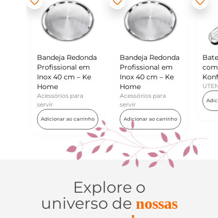
a Redonda
Bandeja Redonda
Batedor de Ovos
ional em
Profissional em
com Raspador –
 cm – Ke
Inox 40 cm – Ke
Konfektt
Home
UTENSÍLIOS
os para
Acessórios para
Adicionar ao carrinho
servir
r ao carrinho
Adicionar ao carrinho
Explore o
universo de
nossas