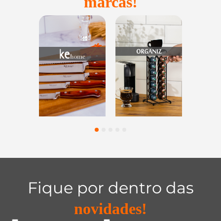
marcas!
Utensílios do
Casa e
Utilidades 
Lar
Organização
Vidro
1
2
3
4
5
Fique por dentro das
novidades!