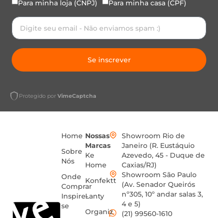
Para minha loja (CNPJ)
Para minha casa (CPF)
Se inscrever
Protegido por
VimeCaptcha
Home
Nossas
Showroom Rio de
Marcas
Janeiro (R. Eustáquio
Sobre
Ke
Azevedo, 45 - Duque de
Nós
Home
Caxias/RJ)
Showroom São Paulo
Onde
Konfektt
(Av. Senador Queirós
Comprar
nº305, 10º andar salas 3,
Inspire-
Lanty
4 e 5)
se
Organiz
(21) 99560-1610