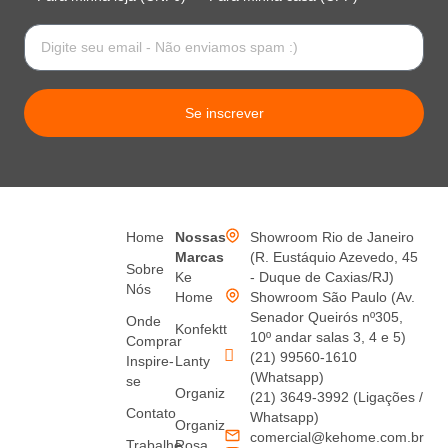
Se inscrever
Home
Nossas
Showroom Rio de Janeiro
Marcas
(R. Eustáquio Azevedo, 45
Sobre
Ke
- Duque de Caxias/RJ)
Nós
Home
Showroom São Paulo (Av.
Senador Queirós nº305,
Onde
Konfektt
10º andar salas 3, 4 e 5)
Comprar
(21) 99560-1610
Inspire-
Lanty
(Whatsapp)
se
Organiz
(21) 3649-3992 (Ligações /
Contato
Whatsapp)
Organiz
comercial@kehome.com.br
Trabalhe
Rosa