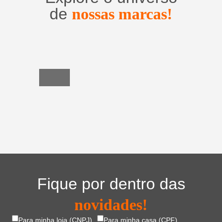
de
nossas marcas!
Utensílios
do
Lar
Fique por dentro das
novidades!
Para minha loja (CNPJ)
Para minha casa (CPF)