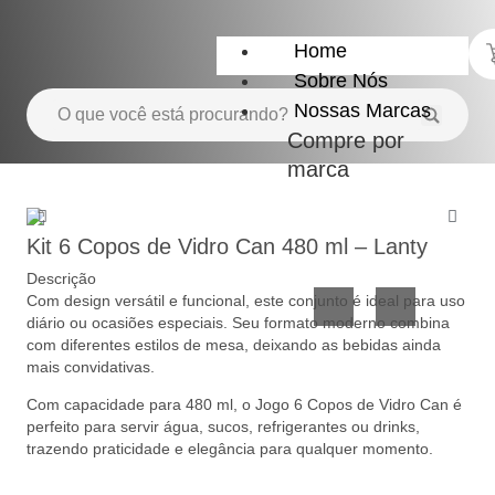
Home
Sobre Nós
Nossas Marcas
Compre por
marca
Utensílios
Casa
do
e
Kit 6 Copos de Vidro Can 480 ml – Lanty
Lar
Organização
Descrição
Com design versátil e funcional, este conjunto é ideal para uso
diário ou ocasiões especiais. Seu formato moderno combina
com diferentes estilos de mesa, deixando as bebidas ainda
mais convidativas.
Com capacidade para 480 ml, o Jogo 6 Copos de Vidro Can é
perfeito para servir água, sucos, refrigerantes ou drinks,
trazendo praticidade e elegância para qualquer momento.
Utilidades
Confeitaria
de
e