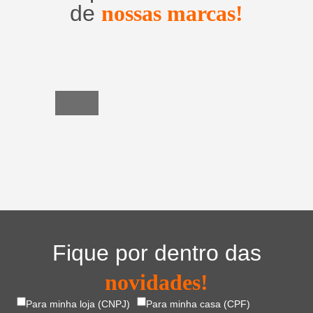
de
nossas marcas!
Utensílios
do
Lar
Fique por dentro das
novidades!
Para minha loja (CNPJ)
Para minha casa (CPF)