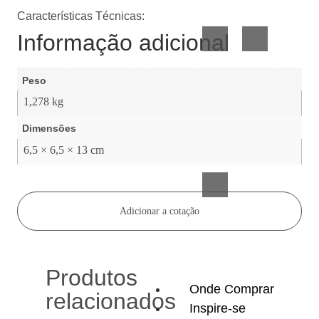
Vidro
Presente
Características Técnicas:
Informação adicional
Peso
1,278 kg
Dimensões
Acessórios
6,5 × 6,5 × 13 cm
inteligentes
Adicionar a cotação
Produtos
Onde Comprar
relacionados
Inspire-se